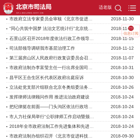
首页
>
2018年前政府法制信息
适老版
市政府立法专家委员会审核《北京市促进慈善事业若干规定（修订草案）》
2018-11-30
“同心共筑中国梦 法治文艺统计行”北京统计法治文艺大赛决赛成功举办
2018-11-15
信息订阅
石景山区召开2018年度依法行政工作领导小组会
2018-11-15
司法部领导调研我市基层治理工作
2018-11-12
第三届房山区人民政府行政复议委员会召开第一次全体会议
2018-11-07
市政府法制办李富莹主任一行出席全国司法行政信息化工作推进会
2018-10-31
昌平区王合生区长代表区政府出庭应诉
2018-10-30
立法处党支部片组联合北京冬奥组委法务部党支部赴冬奥场馆开展主题党日活动
2018-10-26
发挥律师法律顾问作用 推进法治政府建设
2018-10-24
把纪律挺在前面——门头沟区依法行政培训班学习《中国共产党纪律处分条例》和《监察法》
2018-10-24
市人力社保局举行“公职律师工作启动暨颁证仪式”
2018-10-24
2018年全市政府法制工作先进集体和先进个人表彰大会代表发言合辑
2018-10-24
市政府法制办组织召开《北京市促进科技成果转化条例》立项论证会
2018-09-30