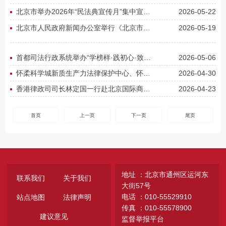
北京市举办2026年“民法典宣传月”集中宣传活动
2026-05-22
北京市人民政府新闻办公室举行《北京市人民政府2026年立法工作计划》新闻发布会
2026-05-19
首都司法行政系统举办“学榜样·践初心·致青春”五四青年主题活动
2026-05-06
怀柔科学城新质生产力法律保护中心、怀柔科学城商事解纷中心正式运行
2026-04-30
香港律政司司长林定国一行赴北京国际商事仲裁中心实体平台及北京仲裁委员会调研
2026-04-23
首页
上一页
下一页
尾页
地址 ：北京市通州区运河东
联系我们
关于我们
大街57号
电话 ：010-55529910
站点地图
法律声明
传真 ：010-55578900
建议意见
监督举报平台