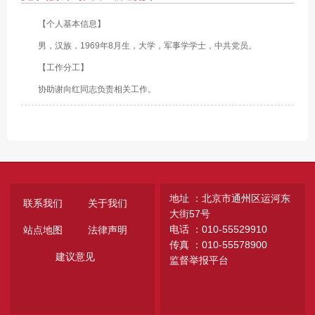
【个人基本信息】
男，汉族，1969年8月生，大学，军事学学士，中共党员。
【工作分工】
协助谢向红同志负责相关工作。
地址 ：北京市通州区运河东
联系我们
关于我们
大街57号
电话 ：010-55529910
站点地图
法律声明
传真 ：010-55578900
建议意见
监督举报平台