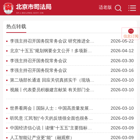
适老版
热点转载
信息订阅
李强主持召开国务院常务会议 研究推进全国统一大市场建设有关工作 审议通过《现代化应急体系建设“十五五”...
2026-05-22
北京“十五五”规划纲要全文公开！多项新指标，贴近市民感受
2026-04-12
李强主持召开国务院常务会议
2026-03-30
李强主持召开国务院常务会议
2026-03-16
第二场部长通道 回应关切真抓实干（现场·部长通道）
2026-03-10
视频丨代表委员积极建言献策 有关部门全面记录梳理高效转办回应
2026-03-10
世界看两会丨国际人士：中国高质量发展为全球经济注入稳定性
2026-03-10
听民意 汇民智|“今天的反馈很全面也很务实”——全国人大代表张雨霏与国家体育总局工作人员面对面
2026-03-09
中国经济信心说丨读懂“十五五”主要指标的深意
2026-03-09
人工智能让产业更“能”（融观察）
2026-03-09