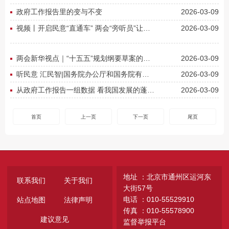
政府工作报告里的变与不变
2026-03-09
视频丨开启民意“直通车” 两会“旁听员”让基层声音听得到、落得实
2026-03-09
两会新华视点｜“十五五”规划纲要草案的新指标、新看点
2026-03-09
听民意 汇民智|国务院办公厅和国务院有关部门旁听全国两会，将代表委员真知灼见化为实招硬招
2026-03-09
从政府工作报告一组数据 看我国发展的蓬勃活力
2026-03-09
首页
上一页
下一页
尾页
地址 ：北京市通州区运河东
联系我们
关于我们
大街57号
电话 ：010-55529910
站点地图
法律声明
传真 ：010-55578900
建议意见
监督举报平台