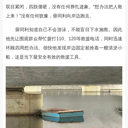
双目紧闭，四肢僵硬，没有任何挣扎迹象。“想办法把人救
上来！”没有任何犹豫，毋同利向岸边跑去。
毋同利知道自己不会游泳，不能盲目下水施救。因此
他先让围观群众帮忙拨打110、120等救援电话，同时迅速
环顾四周想办法。很快他发现岸边固定桩拴着一艘清淤小
船，这是当下最安全有效的救援工具。