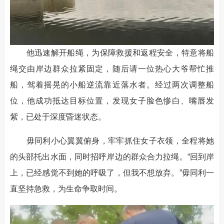
他迅速解开船绳，为保障救援和返程安全，特意将船
绳交由岸边群众拉紧固定，随后请一位热心大爷帮忙推
船，驾着摇晃的小船逆流靠近落水者。经过两次调整船
位，他成功抵达目标位置，发现女子脸色惨白、嘴唇发
紫，已处于深度昏迷状态。
毋同利小心翼翼俯身，牢牢抓住女子衣领，全程将她
的头部托出水面，同时招呼岸边的群众合力拉绳。“回到岸
上，已经感觉不到她的呼吸了，但我不想放弃。”毋同利一
直坚持急救，为生命争取时间。