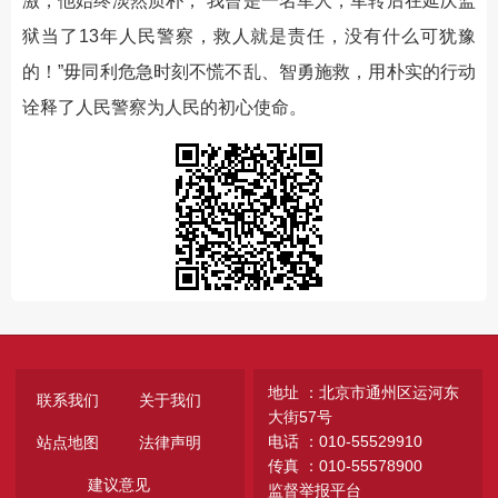
激，他始终淡然质朴，“我曾是一名军人，军转后在延庆监
狱当了13年人民警察，救人就是责任，没有什么可犹豫
的！”毋同利危急时刻不慌不乱、智勇施救，用朴实的行动
诠释了人民警察为人民的初心使命。
地址 ：北京市通州区运河东
联系我们
关于我们
大街57号
电话 ：010-55529910
站点地图
法律声明
传真 ：010-55578900
建议意见
监督举报平台