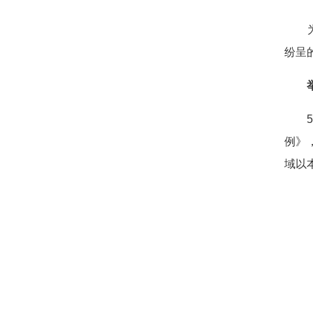
为深
纷呈
举办
5月
例》
域以