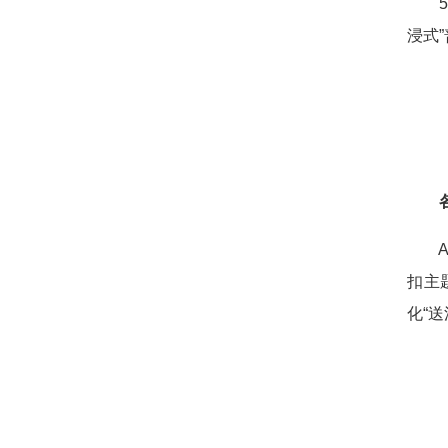
5月
浸式
各区
AI
扣主
化“