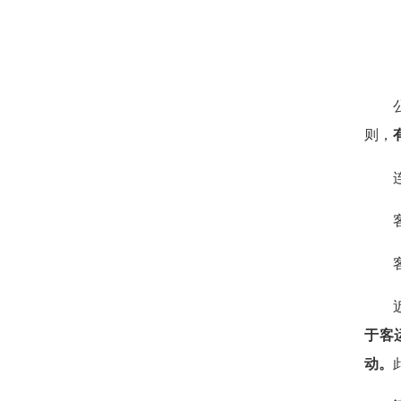
公共
则，
连续
客运
客运
近日
于客
动。