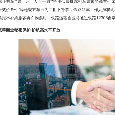
凭证乘车”“票、证、人不一致”“持用低票价席别车票乘坐高票价
合减价条件”等违规乘车行为并拒不补票，铁路站车工作人员将
类拒不补票旅客再次购票时，铁路运输企业将通过铁路12306
商业秘密保护 护航高水平开放