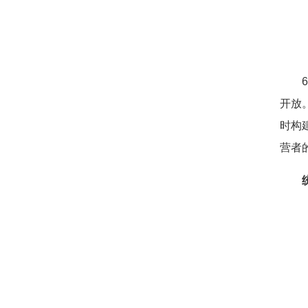
6月
开放
时构
营者
统一