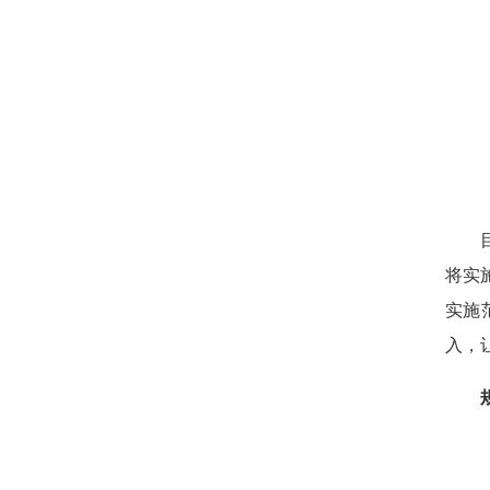
目前
将实
实施
入，
规范