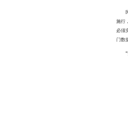
民以
施行
必须
门数
“疲