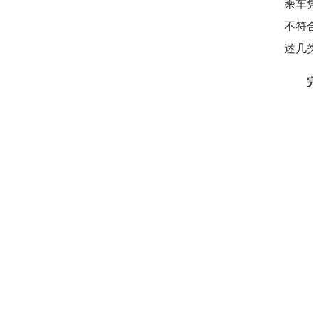
乘车
不符
述几
完善