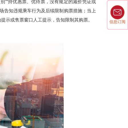
席别”“持优惠票、优待票，没有规定的减价凭证或
现场告知违规乘车行为及后续限制购票措施；当上
自动提示或售票窗口人工提示，告知限制其购票。
信息订阅
信息订阅