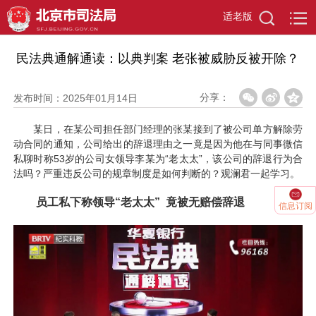
适老版
当前位置：
首页
>
政务资讯
>
京司视频
>
详情页
民法典通解通读：以典判案 老张被威胁反被开除？
分享：
发布时间：2025年01月14日
某日，在某公司担任部门经理的张某接到了被公司单方解除劳
动合同的通知，公司给出的辞退理由之一竟是因为他在与同事微信
私聊时称53岁的公司女领导李某为“老太太”，该公司的辞退行为合
法吗？严重违反公司的规章制度是如何判断的？观澜君一起学习。
员工私下称领导“老太太” 竟被无赔偿辞退
信息订阅