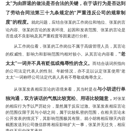
太”为由辞退的做法是否合法的关键，在于该行为是否达到
了劳动合同法第三十九条规定的“严重违反公司的规章制
度”的程度。
就此问题，应结合张某的工作岗位和地位、张某的言
论内容、张某的言论的发表环境、起因和发表范围、张某的言论是
否造成不良影响及其严重程度等因素进行分析。
从工作岗位看，张某的工作岗位不属于高级管理人员，其言论
“老
的权威性、影响力和影响范围均相对较小。从其言论内容看，
太太”一词并不具有贬低或侮辱性的含义。
而结合该词所指向
的公司法定代表人的性别、年龄情况，亦不足以认定张某使用“老
太太”一词称呼公司法定代表人具有不尊敬或侮辱含义。
与小胡进行单
从张某发表相应言论的语境来看，其当时是在
独沟通，双方谈话的气氛比较宽松、用语比较随意，
对张某
的相应行为予以严厉处分，显然属于反应过激。张某发表相应言论
的范围仅限于其与小胡之间，属于比较私密的范围，在相关言论未
公开发表的情况下，其影响范围极其有限。就小胡将相应聊天内容
截图发送到公司微信群将相应影响扩大一事，张某并无过失，相应
责任不应由张某承担。