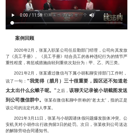
案例回顾
2020年2月，张某入职某公司任后勤部门经理，公司向其发放
了《员工手册》。《员工手册》结合员工的各种违纪行为的情节严
重性程度，将惩戒措施由轻到重依次划分为：甲、乙、丙三类。
2021年2月，张某通过微信与下属小胡私聊安排部门工作时，
“我觉得（腊月）三十很重要，园区还不知道老
说了一句：
太太出什么幺蛾子呢。”
该聊天记录被小胡截图发送
之后，
到公司微信群中。
张某在微信私聊中所称的“老太太”，指的正是
该公司的法定代表人李某。
2021年3月11日，张某与小胡因请休假问题爆发肢体冲突。公
安机关对小胡作出行政拘留3日的处罚。次日，张某收到公司送达
的解除劳动合同通知书。