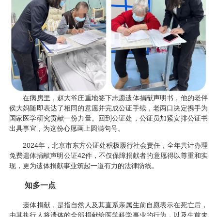
在病房里，赵大爷庄重地签下志愿遗体捐献声明书，他的老伴
侯大妈随即表达了相同的意愿并完成公证手续，老两口决定携手为
国家医学研究贡献一份力量。回到公证处，公证员加紧安排公证书
出具事宜，为这份心愿画上圆满句号。
2024年，北京市东方公证处积极履行社会责任，全年共计办理
免费遗体捐献声明公证42件，不仅保障捐献者的意愿得以尊重和实
现，更为遗体捐献事业筑起一道有力的法律防线。
知多一点
遗体捐献，是指自然人及其直系亲属生前自愿表示在死亡后，
由其执行人将遗体的全部捐献给医学科学事业的行为，以及生前未