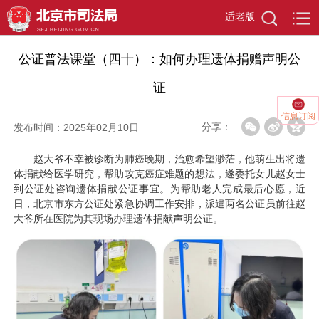
适老版
当前位置：
首页
>
政务资讯
>
京司视频
>
详情页
公证普法课堂（四十）：如何办理遗体捐赠声明公
证
信息订阅
分享：
发布时间：2025年02月10日
赵大爷不幸被诊断为肺癌晚期，治愈希望渺茫，他萌生出将遗
体捐献给医学研究，帮助攻克癌症难题的想法，遂委托女儿赵女士
到公证处咨询遗体捐献公证事宜。为帮助老人完成最后心愿，近
日，北京市东方公证处紧急协调工作安排，派遣两名公证员前往赵
大爷所在医院为其现场办理遗体捐献声明公证。