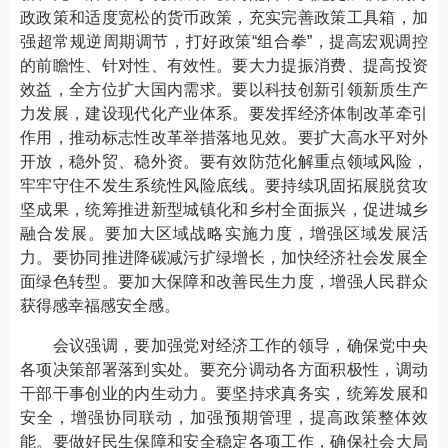
政政策和适度宽松的货币政策，充实完善政策工具箱，加
强超常规逆周期调节，打好政策“组合拳”，提高宏观调控
的前瞻性、针对性、有效性。要大力提振消费、提高投资
效益，全方位扩大国内需求。要以科技创新引领新质生产
力发展，建设现代化产业体系。要发挥经济体制改革牵引
作用，推动标志性改革举措落地见效。要扩大高水平对外
开放，稳外贸、稳外资。要有效防范化解重点领域风险，
牢牢守住不发生系统性风险底线。要持续巩固拓展脱贫攻
坚成果，统筹推进新型城镇化和乡村全面振兴，促进城乡
融合发展。要加大区域战略实施力度，增强区域发展活
力。要协同推进降碳减污扩绿增长，加快经济社会发展全
面绿色转型。要加大保障和改善民生力度，增强人民群众
获得感幸福感安全感。
会议强调，要加强党对经济工作的领导，确保党中央
各项决策部署落到实处。要充分调动各方面积极性，调动
干部干事创业的内生动力。要坚持求真务实，统筹发展和
安全，增强协同联动，加强预期管理，提高政策整体效
能。要做好民生保障和安全稳定各项工作，确保社会大局