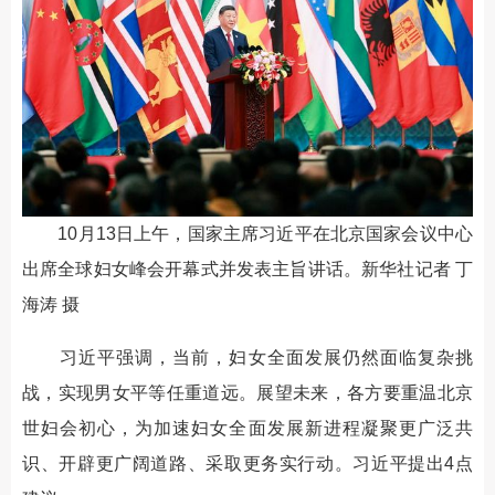
10月13日上午，国家主席习近平在北京国家会议中心
出席全球妇女峰会开幕式并发表主旨讲话。新华社记者 丁
海涛 摄
习近平强调，当前，妇女全面发展仍然面临复杂挑
战，实现男女平等任重道远。展望未来，各方要重温北京
世妇会初心，为加速妇女全面发展新进程凝聚更广泛共
识、开辟更广阔道路、采取更务实行动。习近平提出4点