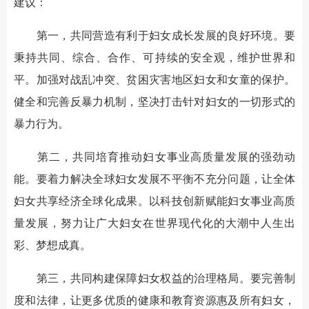
建议：
第一，共同营造有利于妇女成长发展的良好环境。要
秉持共同、综合、合作、可持续的安全观，维护世界和
平。加强对战乱冲突、贫困灾害地区妇女和女童的保护。
健全和完善反暴力机制，坚决打击针对妇女的一切形式的
暴力行为。
第二，共同培育推动妇女事业高质量发展的强劲动
能。要着力解决全球妇女发展不平衡不充分问题，让全体
妇女共享经济全球化成果。以科技创新赋能妇女事业高质
量发展，努力让广大妇女在世界现代化的大潮中人生出
彩、梦想成真。
第三，共同构建保障妇女权益的治理格局。要完善制
度和法律，让更多优质的健康和教育资源惠及所有妇女，