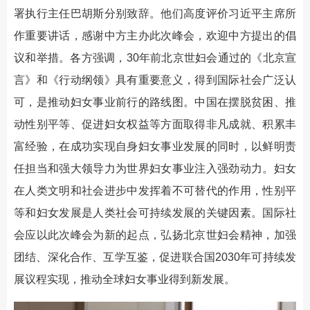
署执行主任巴胡斯分别致辞。他们高度评价习近平主席所
作重要讲话，感谢中方主办此次峰会，欢迎中方提出的倡
议和举措。各方强调，30年前北京世妇会通过的《北京宣
言》和《行动纲领》具有重要意义，得到国际社会广泛认
可，是推动妇女事业前行的路线图。中国在摆脱贫困、推
动性别平等、促进妇女权益等方面取得非凡成就、积累丰
富经验，在成功实现自身妇女事业发展的同时，以鲜明责
任担当和强大领导力为世界妇女事业注入强劲动力。妇女
在人类文明和社会进步中发挥着不可替代的作用，性别平
等和妇女发展是人类社会可持续发展的关键因素。国际社
会应以此次峰会为新的起点，弘扬北京世妇会精神，加强
团结、深化合作、互学互鉴，促进联合国2030年可持续发
展议程实现，推动全球妇女事业得到新发展。