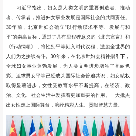
习近平指出，妇女是人类文明的重要创造者、推动
者、传承者，推进妇女事业发展是国际社会的共同责任。
30年前，北京世妇会确立“以行动谋求平等、发展与和
平”的崇高目标，通过了具有里程碑意义的《北京宣言》和
《行动纲领》，将性别平等刻入时代议程，激励全世界的
人们为之接续奋斗。30年来，在北京世妇会精神指引下，
全球妇女事业蓬勃发展，为人类文明进步增添了亮丽色
彩。追求男女平等已经成为国际社会普遍共识，妇女赋权
取得显著进步，女性受教育水平不断提高，在经济、政
治、文化、社会生活中发挥着更加重要的作用。一大批杰
出女性走上国际舞台，演绎精彩人生、贡献智慧力量。