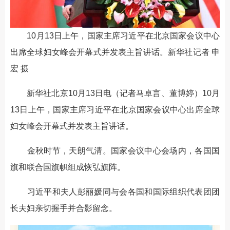
10月13日上午，国家主席习近平在北京国家会议中心
出席全球妇女峰会开幕式并发表主旨讲话。新华社记者 申
宏 摄
新华社北京10月13日电（记者马卓言、董博婷）10月
13日上午，国家主席习近平在北京国家会议中心出席全球
妇女峰会开幕式并发表主旨讲话。
金秋时节，天朗气清。国家会议中心会场内，各国国
旗和联合国旗帜组成恢弘旗阵。
习近平和夫人彭丽媛同与会各国和国际组织代表团团
长夫妇亲切握手并合影留念。