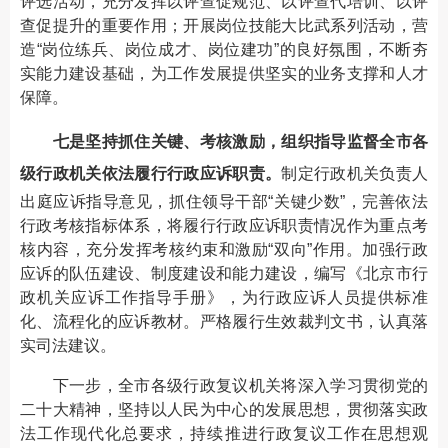
评选活动，充分发挥以评查促规范、以评查代培训、以评
查促提升的重要作用；开展岗位技能大比武系列活动，营
造“岗位练兵、岗位成才、岗位建功”的良好氛围，不断夯
实能力建设基础，为工作发展提供坚实的业务支撑和人才
保障。
七是坚持抓住关键、考核激励，组织指导监督全市各
级行政机关依法履行行政应诉职责。
制定行政机关负责人
出庭应诉指导意见，抓住领导干部“关键少数”，完善依法
行政考核指标体系，将履行行政应诉职责情况作为重点考
核内容，充分发挥考核约束和激励“双向”作用。加强行政
应诉的队伍建设、制度建设和能力建设，编写《北京市行
政机关应诉工作指导手册》，为行政应诉人员提供标准
化、流程化的应诉教材。严格履行生效裁判文书，认真落
实司法建议。
下一步，全市各级行政复议机关将深入学习贯彻党的
二十大精神，坚持以人民为中心的发展思想，贯彻落实政
法工作现代化总要求，持续推进行政复议工作在思想观