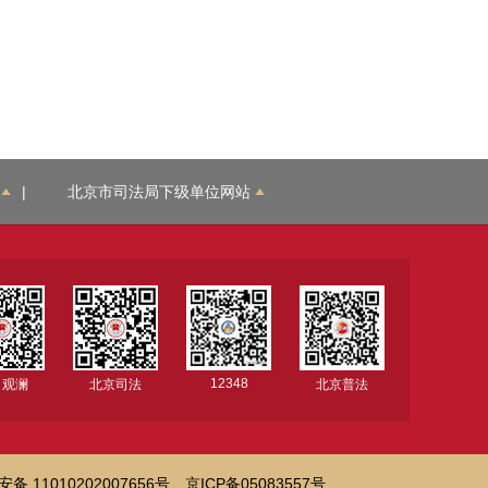
|
北京市司法局下级单位网站
12348
司观澜
北京司法
北京普法
备 11010202007656号
京ICP备05083557号