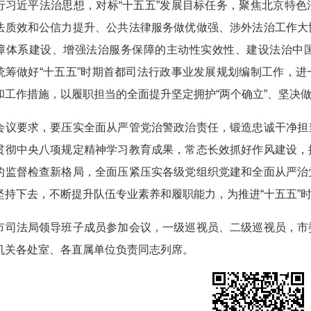
行习近平法治思想，对标“十五五”发展目标任务，聚焦北京特
法质效和公信力提升、公共法律服务做优做强、涉外法治工作大
障体系建设、增强法治服务保障的主动性实效性、建设法治中
统筹做好“十五五”时期首都司法行政事业发展规划编制工作，
和工作措施，以履职担当的全面提升坚定拥护“两个确立”、坚决做
要求，要压实全面从严管党治警政治责任，锻造忠诚干净担当
贯彻中央八项规定精神学习教育成果，常态长效抓好作风建设，
的监督检查新格局，全面压紧压实各级党组织党建和全面从严治
坚持下去，不断提升队伍专业素养和履职能力，为推进“十五五”
法局领导班子成员参加会议，一级巡视员、二级巡视员，市委
机关各处室、各直属单位负责同志列席。