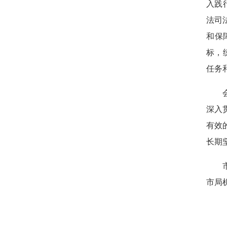
入践
法司
和保
标，
任务
会议
深入
有效
长期
市司
市局