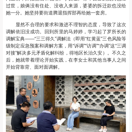
过世，娘俩没有住处、没收入来源，婆婆的拆迁款也没给
她一分。她坚持要街道腾退指挥部再给她一套房。
显然不合理的要求和激进不理智的态度，导致了这次
调解依旧没成功。回到所里的马婷婷，学习起了罗所长的
调解宝典——“三三得久”调解法（即用“红黄蓝”三色风险等
级制定应急预案和调解方案，用“诉调”“访调”“办调”这“三调
对接”解决多元矛盾化解纠纷，得地区长治久安）。不久之
后，她就带着理论开始实践，在李女士和其他当事人之间
开始背靠背、面对面调解。