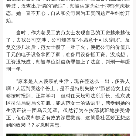
奔波，没查出所谓的“绝症”，却被认定为处于抑郁焦虑状
态。她一直不开心，自从和公司因为工资问题产生纠纷开
始。
当时，作为老员工的范女士发现自己的工资越来越低
了，去找公司交涉，公司却答复“不愿意干可以辞职”。反
复交涉几次后，范女士攒了一肚子火，便把公司的价值几
千元的电子设备拿回了家，准备用设备抵工资。没成想，
工资没抵成，却被单位以盗窃罪告上了法庭，判刑一年缓
刑一年。
“原来是人人羡慕的生活，现在整这么一出，多丢人
啊！人活到我这个份上，是不是特别失败？”虽然范女士能
够按时报到、正常学习，但时任天坛司法所所长、现东城
区司法局副局长罗胤，能从范女士的话语里，感受到她的
生活正被一团乌云笼罩。虽然行为在按部就班地接受矫
正，但心灵却缺乏有效的深层救赎。这就是社区矫正想达
到的效果吗？罗胤时常想。