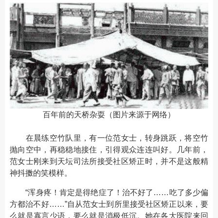
百年前的天桥杂耍（图片来源于网络）
在晨练空竹队里，有一位范女士，转身跳跃，将空竹
抛向空中，再稳稳地接住，引得观众连连叫好。几年前，
范女士刚来到天坛司法所接受社区矫正时，并不是这般精
神抖擞的笑模样。
“浑身疼！肯定是得绝症了！治不好了……吃了多少偏
方都治不好……”自从范女士到所里接受社区矫正以来，要
么就是寡言少语，要么就是消极低沉。她在各大医院来回