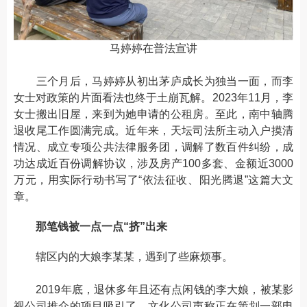
马婷婷在普法宣讲
三个月后，马婷婷从初出茅庐成长为独当一面，而李
女士对政策的片面看法也终于土崩瓦解。2023年11月，李
女士搬出旧屋，来到为她申请的公租房。至此，南中轴腾
退收尾工作圆满完成。近年来，天坛司法所主动入户摸清
情况、成立专项公共法律服务团，调解了数百件纠纷，成
功达成近百份调解协议，涉及房产100多套、金额近3000
万元，用实际行动书写了“依法征收、阳光腾退”这篇大文
章。
那笔钱被一点一点“挤”出来
辖区内的大娘李某某，遇到了些麻烦事。
2019年底，退休多年且还有点闲钱的李大娘，被某影
视公司推介的项目吸引了。文化公司声称正在策划一部电