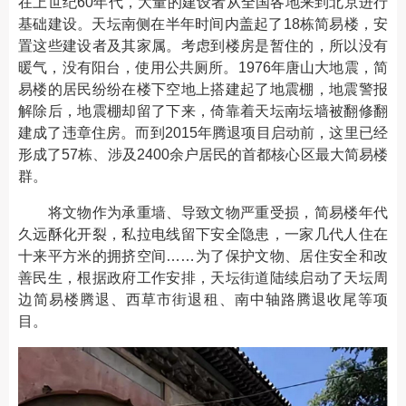
在上世纪60年代，大量的建设者从全国各地来到北京进行
基础建设。天坛南侧在半年时间内盖起了18栋简易楼，安
置这些建设者及其家属。考虑到楼房是暂住的，所以没有
暖气，没有阳台，使用公共厕所。1976年唐山大地震，简
易楼的居民纷纷在楼下空地上搭建起了地震棚，地震警报
解除后，地震棚却留了下来，倚靠着天坛南坛墙被翻修翻
建成了违章住房。而到2015年腾退项目启动前，这里已经
形成了57栋、涉及2400余户居民的首都核心区最大简易楼
群。
将文物作为承重墙、导致文物严重受损，简易楼年代
久远酥化开裂，私拉电线留下安全隐患，一家几代人住在
十来平方米的拥挤空间……为了保护文物、居住安全和改
善民生，根据政府工作安排，天坛街道陆续启动了天坛周
边简易楼腾退、西草市街退租、南中轴路腾退收尾等项
目。