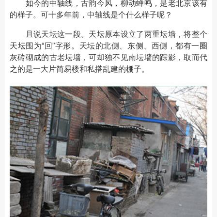
如今的中轴线，古韵今风，柳动蝉鸣，是老北京该有
的样子。可十多年前，中轴线是个什么样子呢？
且说天坛这一段。天坛原本设立了两重坛墙，将整个
天坛围为“回”字形。天坛的北侧、东侧、西侧，都有一圈
灰砖砌成的古老坛墙，可却独不见南坛墙的踪影，取而代
之的是一大片简易楼和私搭乱建的棚子。