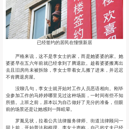
已经签约的居民在憧憬新居
严格来说，这不是李女士的家，而是她婆婆的家。她
婆婆早在五六年前就已经拿到了腾退款。趁着婆婆搬离出
去且旧房尚未被拆除，李女士带着女儿搬了进来，并迟迟
不肯腾退房屋。
没聊几句，李女士就开始对工作人员恶语相向。刚毕
业参加工作的马婷婷哪里见过这种场面，一时间有些不知
所措。上班之前，原本以为自己做好了充分的准备，但眼
前的场景还是让她感到一阵眩晕。
罗胤见状，拉着公共法律服务律师、街道法律顾问一
同上前，开始普法和梳理。李女士声称，自己的丈夫已经