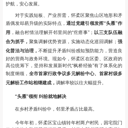
护航，安心发展。
对于实践短板、产业所需，怀柔区聚焦山区地形和矛
盾偶发却易升级的实际特点，
通过党建引领发挥“头雁”作
用
，融合村情法理解开邻里间的“疙瘩事”；
以三支队伍融
合为抓手，
聚集调解优势资源，实施动态化巡回调解；
强
化普法与治理，
不断提升矛盾纠纷感知预防能力，营造良
好的营商与政务环境。现如今，怀柔区在区委、区政府的
高位统筹下，坚持和发展新时代“枫桥经验”有了体系化的
制度纲领，
全市首家行政争议多元解纷中心、首家村级多
元解纷工作站相继建成，
调解率较以往大幅提升。
“头雁”领衔 纠纷就地解决
在乡村矛盾纠纷中，邻里矛盾占比最高。
今年年初，怀柔区宝山镇转年村两户村民，因宅院门