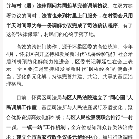
并
与村（居）法律顾问共同起草完善调解协议
。在双方签
署协议的同时，
法官也来到村里上门服务，在村委会只用
半天时间即为每一份调解协议完成了司法确认程序
。有了
这份“法律保障”，村民们的心终于落了地。
高效的跨部门协作，源于怀柔区委的高位统筹。今年
4月，怀柔区召开坚持和发展新时代“枫桥经验”提升社会矛
盾纠纷预防化解能力推进会，区委书记郭延红在会上表
示，全区要扛起坚持和发展新时代“枫桥经验”的使命担
当，强化多元化解，持续完善共建、共治、共享的基层治
理格局。
目前，怀柔区司法局
与区人民法院建立了“同心圆”人
民调解工作室
，基层司法所与人民法庭紧盯矛盾变化，聚
合优势资源高效化解纠纷；
与区人民检察院联合推行“一村
一员、一镇一站”工作机制，
全方位感知群众各类法治需
求；
建立全市首家行政争议多元解纷中心
，加强行政调解