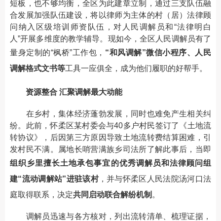
短板，也不够均衡，全区为此建章立制，通过三支队伍融
合发展加强队伍建设，将以律师为主体的村（居）法律顾
问纳入区级培训师资队伍，对人民调解员和“法律明白
人”开展多维度的教学辅导。现如今，全区人民调解员有了
量身定制的“枫桥”工作包，
“和风调解”微信小程序、人民
调解格式文书等
工具一应俱全，成为他们履职的好帮手。
资源整合 汇聚调解最大动能
在乡村，集体经济蓬勃发展，同时也难免产生相关纠
纷。此前，怀柔区某村委会与40多户村民签订了《土地流
转协议》，后因第三方原因导致土地流转费结算困难，引
发村民不满。属地长哨营满族乡司法所了解此事后，当即
组织乡里擅长土地承包事宜的优秀调解员和法律顾问组
建“流动调解站”进驻该村
，并与怀柔区人民法院汤河口法
庭取得联系，决定
共同启动联合解纷机制
。
调解员迅速与各方核对，列出流转清单、梳理证据，