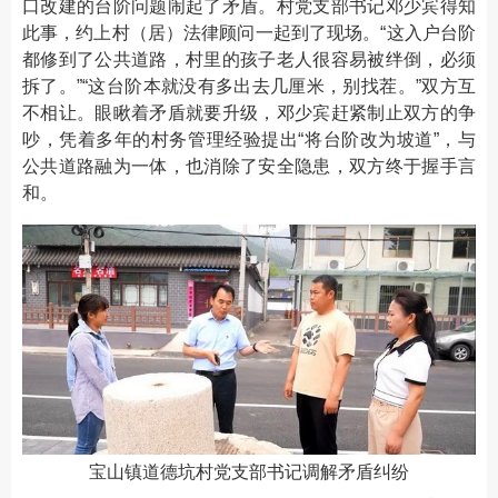
口改建的台阶问题闹起了矛盾。村党支部书记邓少宾得知
此事，约上村（居）法律顾问一起到了现场。“这入户台阶
都修到了公共道路，村里的孩子老人很容易被绊倒，必须
拆了。”“这台阶本就没有多出去几厘米，别找茬。”双方互
不相让。眼瞅着矛盾就要升级，邓少宾赶紧制止双方的争
吵，凭着多年的村务管理经验提出“将台阶改为坡道”，与
公共道路融为一体，也消除了安全隐患，双方终于握手言
和。
宝山镇道德坑村党支部书记调解矛盾纠纷