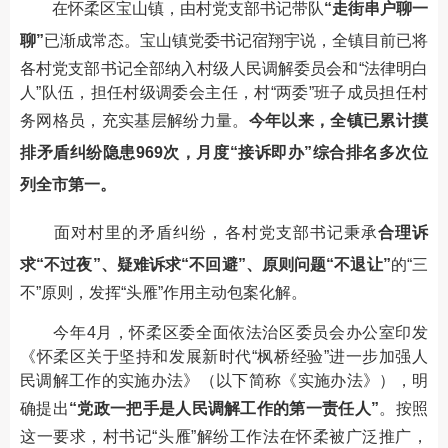
在怀柔区宝山镇，由村党支部书记带队
“走街串户聊一
聊”
已渐成常态。宝山镇党委书记宿翔宇说，全镇目前已将
各村党支部书记全部纳入村级人民调解委员会和“法律明白
人”队伍，担任村级调委会主任，村“两委”班子成员担任村
务网格员，充实基层解纷力量。
今年以来，全镇已累计摸
排矛盾纠纷隐患969次，月度“接诉即办”综合排名多次位
列全市第一。
面对村里的矛盾纠纷，各村党支部书记秉承
合理诉
求“不过夜”、疑难诉求“不回避”、原则问题“不退让”
的“三
不”原则，发挥“头雁”作用主动包案化解。
今年4月，怀柔区委全面依法治区委员会办公室印发
《怀柔区关于坚持和发展新时代“枫桥经验”进一步加强人
民调解工作的实施办法》（以下简称《实施办法》），明
确提出
“党政一把手是人民调解工作的第一责任人”
。按照
这一要求，村书记“头雁”解纷工作法在怀柔被广泛推广，