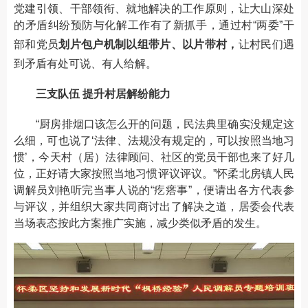
党建引领、干部领衔、就地解决的工作原则，让大山深处
的矛盾纠纷预防与化解工作有了新抓手，通过村“两委”干
部和党员
划片包户机制以组带片、以片带村，
让村民们遇
到矛盾有处可说、有人给解。
三支队伍 提升村居解纷能力
“厨房排烟口该怎么开的问题，民法典里确实没规定这
么细，可也说了‘法律、法规没有规定的，可以按照当地习
惯’，今天村（居）法律顾问、社区的党员干部也来了好几
位，正好请大家按照当地习惯评议评议。”怀柔北房镇人民
调解员刘艳听完当事人说的“疙瘩事”，便请出各方代表参
与评议，并组织大家共同商讨出了解决之道，居委会代表
当场表态按此方案推广实施，减少类似矛盾的发生。