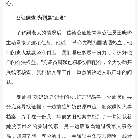
心。
公证调查 为烈属“正名”
了解到老人的情况后，信德公证处青年公证员王晓峰
主动承接了这项任务。他说：“革命先烈为国抛洒热血，他
们的家人默默坚守付出，我们理应多尽一份力，守护好他
们的合法权益。”公证员周强也积极协同配合，全力协助开
展线索核查、资料核实等工作，重点解决老人取证难的问
题。
要证明“刘奶奶是烈士的女儿”并非易事。公证员们兵
分几路寻找证据：一边前往刘奶奶原单位，细致调阅人事
档案，终于在一份几十年前的旧档案中找到了一句记载着
她父亲姓名的关键线索；另一边联系当地退役军人事务
局，调阅了烈士家乡的县志，并通过中华英烈网逐一核对