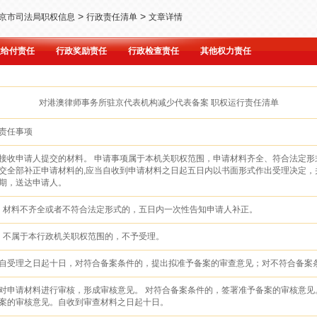
>
>
京市司法局职权信息
行政责任清单
文章详情
政给付责任
行政奖励责任
行政检查责任
其他权力责任
对港澳律师事务所驻京代表机构减少代表备案 职权运行责任清单
责任事项
接收申请人提交的材料。 申请事项属于本机关职权范围，申请材料齐全、符合法定形
交全部补正申请材料的,应当自收到申请材料之日起五日内以书面形式作出受理决定，
期，送达申请人。
材料不齐全或者不符合法定形式的，五日内一次性告知申请人补正。
不属于本行政机关职权范围的，不予受理。
自受理之日起十日，对符合备案条件的，提出拟准予备案的审查意见；对不符合备案
对申请材料进行审核，形成审核意见。 对符合备案条件的，签署准予备案的审核意见
案的审核意见。自收到审查材料之日起十日。