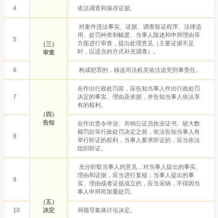
4
依法调查和保存证据。
对案件违法事实、证据、调查取证程序、法律适
用、处罚种类和幅度、当事人陈述和申辩理由等
5
方面进行审查，提出处理意见（主要证据不足
（三）
时，以适当的方式补充调查）。
审查
6
构成犯罪的，移送司法机关依法追究刑事责任。
在作出行政处罚前，应告知当事人作出行政处罚
7
决定的事实、理由及依据，并告知当事人依法享
有的权利。
（四）
告知
在作出责令停业、吊销公证员执业证书、较大数
额罚款等行政处罚决定之前，依法告知当事人有
8
举行听证的权利，当事人要求听证的，应当依法
组织听证。
充分听取当事人的意见，对当事人提出的事实、
理由和证据，应当进行复核；当事人提出的事
9
实、理由或者证据成立的，应当采纳，不得因当
事人申辩而加重处罚。
（五）
10
决定
局领导集体讨论决定。