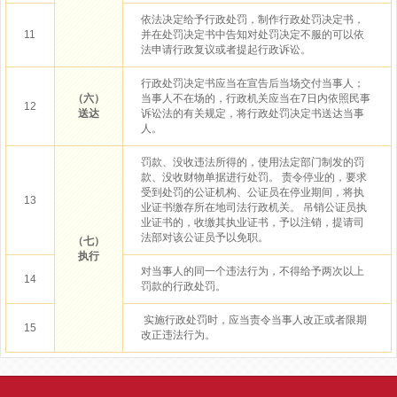
依法决定给予行政处罚，制作行政处罚决定书，
11
并在处罚决定书中告知对处罚决定不服的可以依
法申请行政复议或者提起行政诉讼。
行政处罚决定书应当在宣告后当场交付当事人；
（六）
当事人不在场的，行政机关应当在7日内依照民事
12
送达
诉讼法的有关规定，将行政处罚决定书送达当事
人。
罚款、没收违法所得的，使用法定部门制发的罚
款、没收财物单据进行处罚。 责令停业的，要求
受到处罚的公证机构、公证员在停业期间，将执
13
业证书缴存所在地司法行政机关。 吊销公证员执
业证书的，收缴其执业证书，予以注销，提请司
法部对该公证员予以免职。
（七）
执行
对当事人的同一个违法行为，不得给予两次以上
14
罚款的行政处罚。
实施行政处罚时，应当责令当事人改正或者限期
15
改正违法行为。