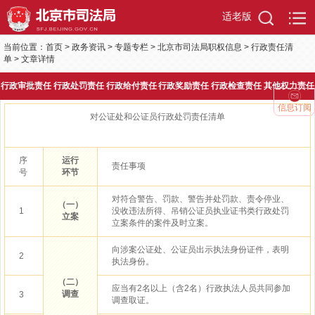
适老版
当前位置：
首页
>
政务资讯
>
专题专栏
>
北京市司法局职权信息
>
行政责任清
单
>
文章详情
行政审批责任
行政处罚责任
行政给付责任
行政奖励责任
行政检查责任
其他权力责任
信息订阅
对公证处和公证员行政处罚责任清单
序
运行
责任事项
号
环节
对符合警告、罚款、警告并处罚款、责令停业、
（一）
1
没收违法所得、吊销公证员执业证书类行政处罚
立案
立案条件的案件及时立案。
向涉案公证处、公证员出示执法身份证件，表明
2
执法身份。
（二）
应当有2名以上（含2名）行政执法人员共同参加
调查
3
调查取证。