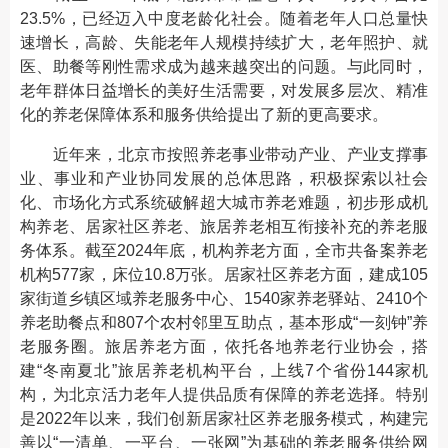
23.5%，已经迈入中度老龄化社会。随着老年人口总量快
速增长，高龄、失能老年人规模持续扩大，老年照护、就
医、助餐等刚性需求成为越来越突出的问题。与此同时，
老年群体日益增长的美好生活需要，对发展多层次、精准
化的养老保障体系和服务供给提出了新的更高要求。
近年来，北京市按照养老事业带动产业、产业支撑事
业、事业和产业协同发展的总体思路，积极探索以社会
化、市场化方式系统破解超大城市养老难题，初步形成机
构养老、居家社区养老、旅居养老相互衔接补充的养老服
务体系。截至2024年底，机构养老方面，全市共备案养老
机构577家，床位10.8万张。居家社区养老方面，建成105
家街道乡镇区域养老服务中心、1540家养老驿站、2410个
养老助餐点和807个农村邻里互助点，基本形成“一刻钟”养
老服务圈。旅居养老方面，依托各地养老行业协会，搭
建“冬南夏北”旅居养老机构平台，上线7个省份144家机
构，为北京活力老年人提供品质有保障的养老选择。特别
是2022年以来，我们创新居家社区养老服务模式，构建完
善以“一清单、一平台、一张网”为基础的养老服务供给网