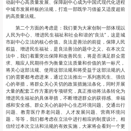
动副中心高质量发展、保障副中心成为中国式现代化进程
中城市发展样板的法规，打造一部既学习借鉴又适度超前
的高质量法规。
第二个方面的考虑是：我们要为大家创制一部体现以
人民为中心、增进民生福祉和社会和谐的“良法”，这是城
市副中心立法的核心价值。良法是善治的前提，保障人民
权益、增进民生福祉，是良法善治的题中之义。在本次立
法中，我们着重突出保障和改善民生，将是否满足群众需
求、顺应人民期待作为衡量立法质量和价值的第一标尺，
将关心这部法规、使用这部法规和将受益于这部法规的人
们的需要都考虑进来，通过立法推出一系列惠民生、强信
心的举措，将群众关心关切的政策措施法条化，同时开展
大量的配套工作方案的专项研究，真正推动将法条转化为
增进民生福祉的具体举措，不断增进群众的获得感、幸福
感和安全感。群众关心的副中心生态环境问题、交通出行
问题、教育医疗养老问题、人才发展问题、营商环境问
题，等等，我们都考虑在立法中进行相应的制度设计。相
信经过本次立法和法规的有效实施，大家将会看到一个更