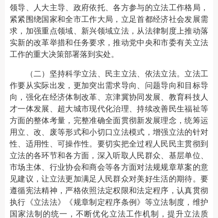
领导、人大主导、政府依托、各方参与的立法工作格局，
紧紧围绕国家和全市工作大局，立足首都经济社会发展需
求，加强重点领域、新兴领域立法，从法律制度上推动落
实新的改革举措和任务要求，推动党中央和市委有关立法
工作的重大决策部署落到实处。
（二）坚持科学立法、民主立法、依法立法。立法工
作要从实际出发，更加突出需求导向、问题导向和目标导
向，强化在经济体制改革、京津冀协同发展、教育科技人
才一体发展、超大城市现代化治理、持续改善民生福祉等
方面的整体考量，完整准确全面贯彻新发展理念，统筹运
用立、改、废等形式和小切口立法模式，增强立法的针对
性、适用性、可操作性。要切实把全过程人民民主贯彻到
立法的各环节和各方面，深入听取人民群众、基层单位、
市场主体、行业协会和商会等各方面对法规规章草案的意
见建议，让立法更加满足人民群众对美好生活的期待。要
遵循宪法精神，严格依照法定权限和法定程序，认真贯彻
执行《立法法》《规章制定程序条例》等立法制度，维护
国家法制的统一，不断优化立法工作机制，提升立法质