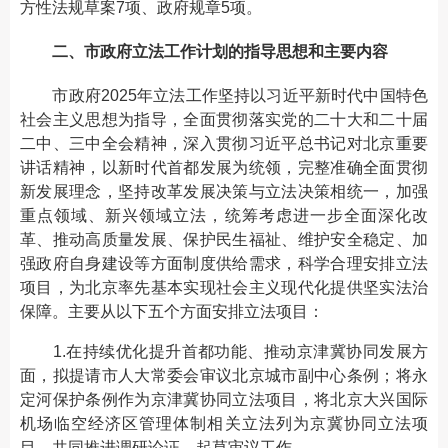
方性法规草案7项、政府规章5项。
二、市政府立法工作计划的指导思想和主要内容
市政府2025年立法工作坚持以习近平新时代中国特色
社会主义思想为指导，全面贯彻落实党的二十大和二十届
二中、三中全会精神，深入贯彻习近平总书记对北京重要
讲话精神，以新时代首都发展为统领，完整准确全面贯彻
新发展理念，坚持改革发展决策与立法决策相统一，加强
重点领域、新兴领域立法，统筹考虑进一步全面深化改
革、推动高质量发展、保护民生福祉、维护安全稳定、加
强政府自身建设等方面制度供给需求，科学合理安排立法
项目，为北京率先基本实现社会主义现代化提供坚实法治
保障。主要从以下五个方面安排立法项目：
1.在持续优化提升首都功能、推动京津冀协同发展方
面，拟提请市人大常委会审议北京城市副中心条例；将永
定河保护条例作为京津冀协同立法项目，将北京大兴国际
机场临空经济区管理体制相关立法列为京冀协同立法项
目，共同推进调研论证、起草审议工作。