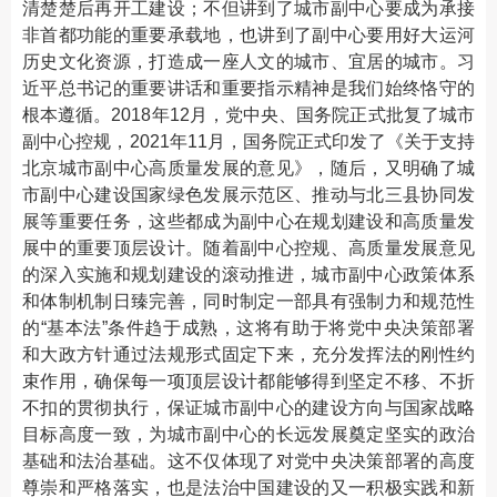
清楚楚后再开工建设；不但讲到了城市副中心要成为承接
非首都功能的重要承载地，也讲到了副中心要用好大运河
历史文化资源，打造成一座人文的城市、宜居的城市。习
近平总书记的重要讲话和重要指示精神是我们始终恪守的
根本遵循。2018年12月，党中央、国务院正式批复了城市
副中心控规，2021年11月，国务院正式印发了《关于支持
北京城市副中心高质量发展的意见》，随后，又明确了城
市副中心建设国家绿色发展示范区、推动与北三县协同发
展等重要任务，这些都成为副中心在规划建设和高质量发
展中的重要顶层设计。随着副中心控规、高质量发展意见
的深入实施和规划建设的滚动推进，城市副中心政策体系
和体制机制日臻完善，同时制定一部具有强制力和规范性
的“基本法”条件趋于成熟，这将有助于将党中央决策部署
和大政方针通过法规形式固定下来，充分发挥法的刚性约
束作用，确保每一项顶层设计都能够得到坚定不移、不折
不扣的贯彻执行，保证城市副中心的建设方向与国家战略
目标高度一致，为城市副中心的长远发展奠定坚实的政治
基础和法治基础。这不仅体现了对党中央决策部署的高度
尊崇和严格落实，也是法治中国建设的又一积极实践和新