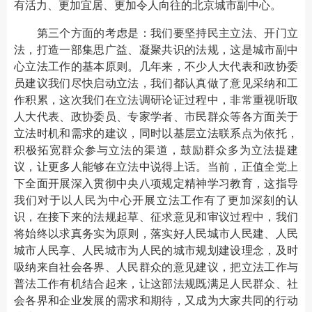
有活力、更加宜居、更加令人向往的北京城市副中心。
第三个方面的考虑是：我们要坚持民主立法、开门立
法，打造一部集思广益、凝聚共识的法规，这是城市副中
心立法工作的基本原则。几年来，不少人大代表和政协委
员建议我们尽快启动立法，我们都认真做了意见采纳和工
作积累，这次我们在立法调研论证过程中，非常重视听取
人大代表、政协委员、专家学者、市民群众等各方面关于
立法时机和需求的建议，同时以基层立法联系点为依托，
积极拓宽群众参与立法的渠道，鼓励群众多为立法提建
议，让更多人能够在立法中说得上话。当前，正值全党上
下全面开展深入贯彻中央八项规定精神学习教育，这指导
我们对于以人民为中心开展立法工作有了更加深刻的认
识，在接下来的法规起草、征求意见和审议过程中，我们
将始终以求真务实为原则，落实好人民城市人民建、人民
城市人民享、人民城市为人民的城市规划建设理念，及时
吸纳来自社会各界、人民群众的意见建议，把立法工作与
普法工作有机结合起来，让这部法规既满足人民群众、社
会各界和企业发展的需求和期待，又成为大家共同的行动