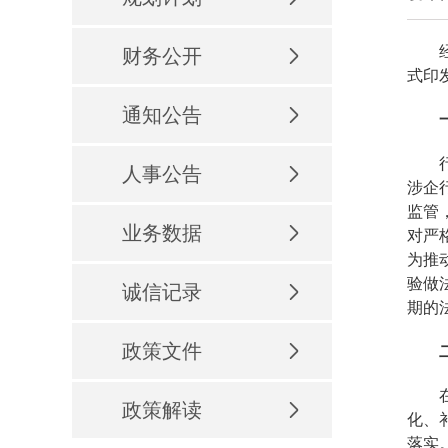
经市
财务公开
式印
通知公告
一
行政
人事公告
涉企
监管
业务数据
对严
为推
验做
诚信记录
期的
政策文件
二
在制
政策解读
化、
落实