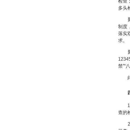
检查
多头
聚焦
制度
落实
求。
聚焦
12
禁”
此外
四
1.
查的
2.