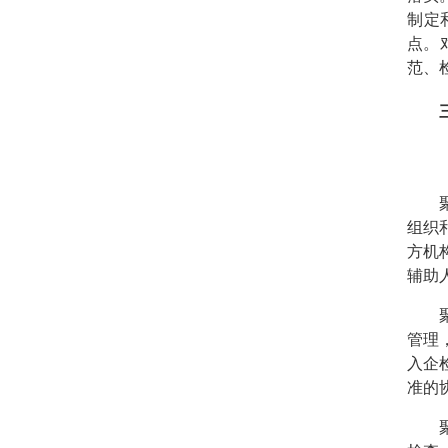
制定
点。
范、
三
《实
聚焦
组织
方机
辅助
聚焦
管理
入企
准的
聚焦