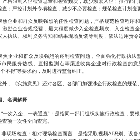
；严格限制入企检查总量和检查频次，减少频繁入企；推行部门
检查；严控计划外专项检查，减少不必要检查；规范检查计划变
企业和群众反映强烈的任性检查问题，严格规范检查程序和行
，激励企业合规经营，最大程度减少入企检查频次。入企检查全
双人执法、权利义务告知和结果现场反馈等制度，依法适用责令
企业和群众反映强烈的逐利检查问题，全面强化行政执法监
345市民服务热线、直报监测点等渠道收集企业对行政检查的
“八个不得”等要求的，及时进行监督纠正。
，《实施意见》还对各区、各部门加强涉企行政检查的规范、
、名词解释
“一次入企、一表通查”：是指同一部门组织实施行政检查，要
检查项一次性全面查完。
非现场检查：相对现场检查而言，是指采取视频AI识别、设备