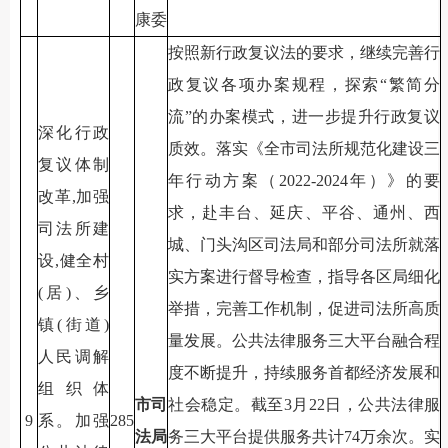
康委
按照新行政复议法的要求，继续完善行
政复议各项办案规程，探索“繁简分
流”的办案模式，进一步提升行政复议
深化行政
质效。落实《全市司法所规范化建设三
复议体制
年行动方案（2022-2024年）》的要
改革,加强
求，赴丰台、延庆、平谷、通州、西
司法所建
城、门头沟区司法局和部分司法所就落
设,健全村
实方案进行督导检查，指导各区局细化
(居)、乡
举措，完善工作机制，促进司法所高质
镇(街道)
量发展。公共法律服务三大平台融合程
人民调解
度不断提升，持续服务首都经济发展和
组织体
市司
社会稳定。截至3月22日，公共法律服
9
系。加强
285
法局
务三大平台提供服务共计74万余次。实