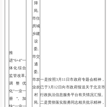
障
局,
市住
房城
乡建
设
委,
推
市交
进“6+4”一
通
体化综合
委,
监管改革,
市农
一是按照3月11日市政府专题会精神，
调整优
业农
已于3月12日向市政府报送关于北京市
化“一业一
村
行政执法信息服务平台有关情况汇报。
册”,加
局,
二是贯彻落实殷勇同志相关批示精神，
快“一业一