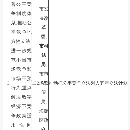
善公平竞
市发
争制度体
展改
系,推动公
革
平竞争地
委,
方性立法,
市司
进一步规
法
范不当市
局
,
场竞争和
市市
市场干预
3
132
场监
推动把公平竞争立法列入五年立法计划
行为,重点
管
解决数字
局,
经济下竞
海淀
争政策适
区政
用性问
府,