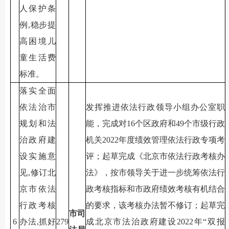
人保护条
例,稳步提
高困境儿
童生活费
标准。
落实全面
依法治市
发挥推进依法行政领导小组办公室职
规划和法
能，完成对16个区政府和49个市级行政
治政府建
机关2022年度绩效管理依法行政专项考
设实施意
评；起草完成《北京市依法行政考核办
见,修订北
法》，按市领导关于进一步统筹依法行
京市依法
政考核指标和市政府绩效考核有机结合
行政考核
的要求，该考核办法暂不修订；起草完
市司
6
办法,抓好
279
成北京市法治政府建设2022年“双报