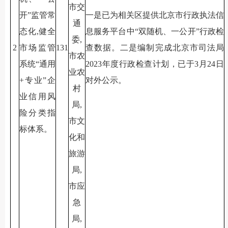
市交
开”监管常
一是已为相关区提供北京市行政执法信
通
态化,健全
息服务平台中“双随机、一公开”行政检
委,
2
市场监管
131
查数据。二是编制完成北京市司法局
市农
系统“通用
2023年度行政检查计划，已于3月24日
业农
+专业”企
对外公示。
村
业信用风
局,
险分类指
市文
标体系。
化和
旅游
局,
市应
急
局,