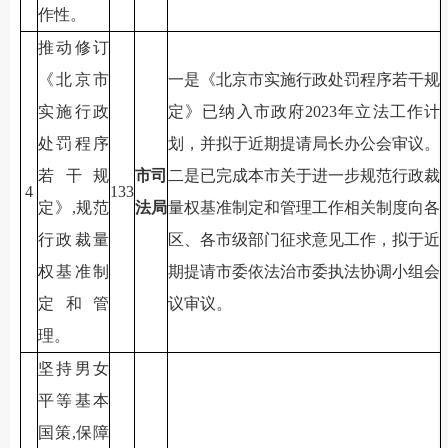
作性。
推动修订
《北京市
一是《北京市实施行政处罚程序若干规
实施行政
定》已纳入市政府2023年立法工作计
处罚程序
划，并拟于近期提请局长办公会审议。
若干规
市司
二是已完成本市关于进一步规范行政裁
4
133
定》,规范
法局
量权基准制定和管理工作相关制度向各
行政裁量
区、各市级部门征求意见工作，拟于近
权基准制
期提请市委依法治市委执法协调小组会
定和管
议审议。
理。
坚持男女
平等基本
国策,保障