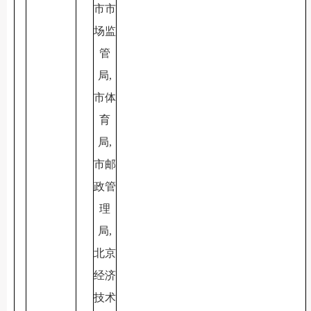
市市
场监
管
局,
市体
育
局,
市邮
政管
理
局,
北京
经济
技术