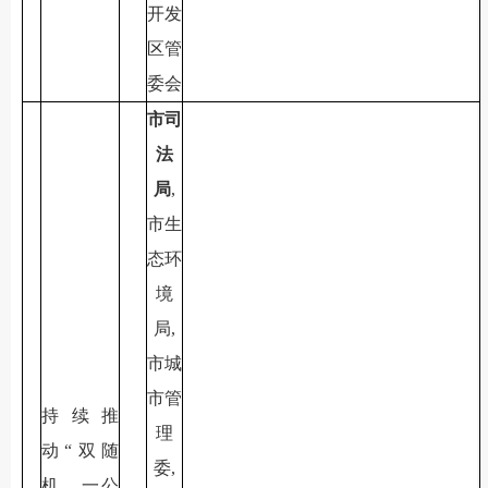
开发
区管
委会
市司
法
局
,
市生
态环
境
局,
市城
市管
持续推
理
动“双随
委,
机、一公