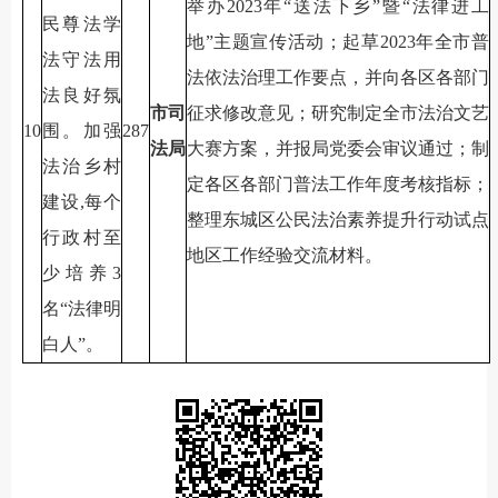
举办2023年“送法下乡”暨“法律进工
民尊法学
地”主题宣传活动；起草2023年全市普
法守法用
法依法治理工作要点，并向各区各部门
法良好氛
市司
征求修改意见；研究制定全市法治文艺
10
围。加强
287
法局
大赛方案，并报局党委会审议通过；制
法治乡村
定各区各部门普法工作年度考核指标；
建设,每个
整理东城区公民法治素养提升行动试点
行政村至
地区工作经验交流材料。
少培养3
名“法律明
白人”。