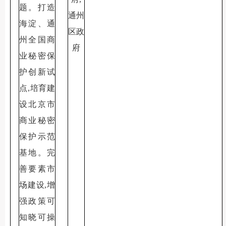
题。打造
通州
海淀、通
区政
州全国商
府
业秘密保
护创新试
点,培育建
设北京市
商业秘密
保护示范
基地。完
善要素市
场建设,增
强政策可
知晓可操