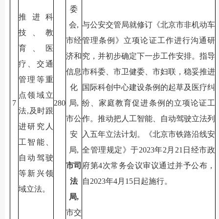
委
推进科
会,
与公安交管局就修订《北京市非机动车
技、教
市经
管理条例》立项论证工作进行沟通研
育、医
济和
究，并初步确定下一步工作安排。指导
疗、交通
信息
市科委、市卫健委、市妇联，稳妥推进
管理等重
化
国际科创中心建设条例的起草及医疗纠
点领域立
7
280
局,
纷、家庭教育促进条例的立项论证工
法,及时跟
市公
作。推动把人工智能、自动驾驶立法列
进研究人
安
入五年立法计划。《北京市铁路沿线安
工智能、
局,
全管理规定》于2023年2月21日经市政
自动驾驶
市司
府第4次常务会议审议通过并予公布，
等新兴领
法
自2023年4月15日起施行。
域立法。
局,
市交