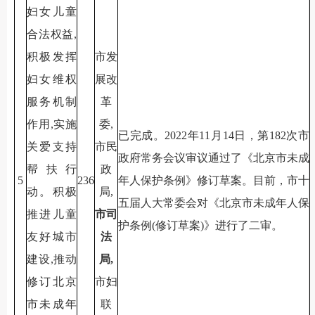
妇女儿童
合法权益,
积极发挥
市发
妇女维权
展改
服务机制
革
作用,实施
委,
已完成。2022年11月14日，第182次市
关爱支持
市民
政府常务会议审议通过了《北京市未成
帮扶行
政
5
236
年人保护条例》修订草案。目前，市十
动。积极
局,
五届人大常委会对《北京市未成年人保
推进儿童
市司
护条例(修订草案)》进行了二审。
友好城市
法
建设,推动
局,
修订北京
市妇
市未成年
联