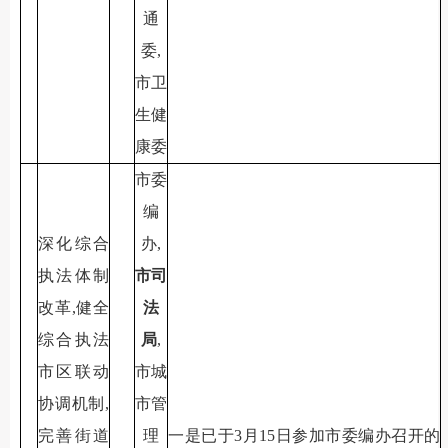
通
委,
市卫
生健
康委
市委
编
深化综合
办,
执法体制
市司
改革,健全
法
综合执法
局
,
市区联动
市城
协调机制,
市管
完善街道
理
一是已于3月15日参加市委编办召开的