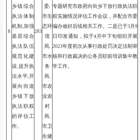
乡镇综合
委,
专题研究市政府向街乡下放行政执法职
执法体制
市生
权实施情况评估工作会议，并配合市委
机制,加强
态环
编办做好后续相关工作。二是已于3月9
8
283
基层综合
境
日印发通知，拟于4月中下旬组织开展
执法队伍
局,
2023年度初次从事行政处罚决定法制审
规范化建
市水
核和行政裁决的公务员职前培训集中教
设,提升执
务
学工作。
法水平,开
局,
展向街道
市农
乡镇下放
业农
执法职权
村
的评估工
局,
作。
市卫
生健