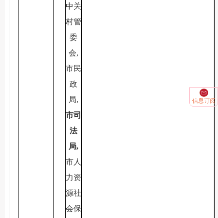
中关
村管
委
会,
市民
政
局,
信息订阅
市司
法
局,
市人
力资
源社
会保