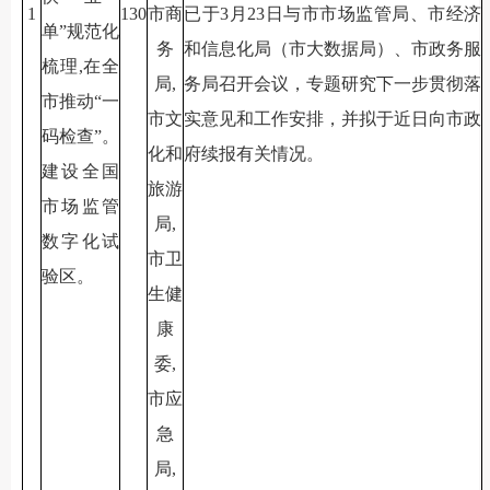
1
130
市商
已于3月23日与市市场监管局、市经济
单”规范化
务
和信息化局（市大数据局）、市政务服
梳理,在全
局,
务局召开会议，专题研究下一步贯彻落
市推动“一
市文
实意见和工作安排，并拟于近日向市政
码检查”。
化和
府续报有关情况。
建设全国
旅游
市场监管
局,
数字化试
市卫
验区。
生健
康
委,
市应
急
局,