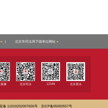
|
北京市司法局下级单位网站
12348
司观澜
北京司法
北京普法
备 11010202007656号
京ICP备05083557号