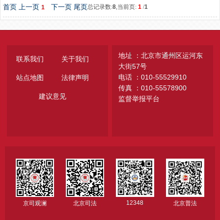
首页
上一页
下一页
尾页
总记录数:
8
,当前页:
1
/
1
1
地址 ：北京市通州区运河东
联系我们
关于我们
大街57号
电话 ：010-55529910
站点地图
法律声明
传真 ：010-55578900
建议意见
监督举报平台
12348
京司观澜
北京司法
北京普法